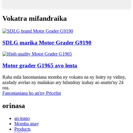
Vokatra mifandraika
SDLG marika Motor Grader G9190
Motor grader G1965 avo lenta
Raha mila fanontaniana momba ny vokatra na ny lisitry ny vidiny,
azafady avelao ny mailakao ary hifandray izahay ao anatin'ny 24
ora.
Fanontaniana ho an'ny Pricelist
orinasa
an-trano
Momba anay
Products