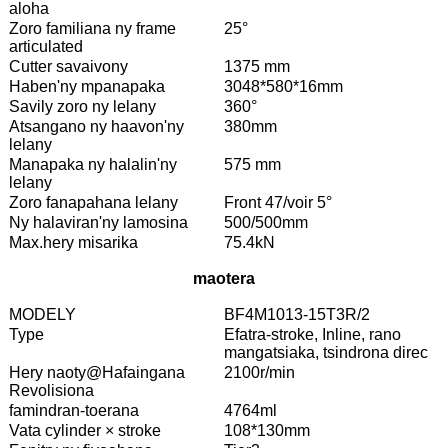
aloha
Zoro familiana ny frame
25°
articulated
Cutter savaivony
1375 mm
Haben'ny mpanapaka
3048*580*16mm
Savily zoro ny lelany
360°
Atsangano ny haavon'ny
380mm
lelany
Manapaka ny halalin'ny
575 mm
lelany
Zoro fanapahana lelany
Front 47/voir 5°
Ny halaviran'ny lamosina
500/500mm
Max.hery misarika
75.4kN
maotera
MODELY
BF4M1013-15T3R/2
Type
Efatra-stroke, Inline, rano
mangatsiaka, tsindrona direc
Hery naoty@Hafaingana
2100r/min
Revolisiona
famindran-toerana
4764ml
Vata cylinder × stroke
108*130mm