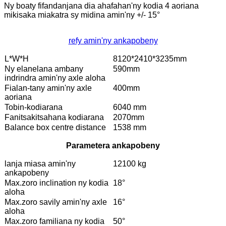
Ny boaty fifandanjana dia ahafahan'ny kodia 4 aoriana
mikisaka miakatra sy midina amin'ny +/- 15°
refy amin'ny ankapobeny
L*W*H
8120*2410*3235mm
Ny elanelana ambany
590mm
indrindra amin'ny axle aloha
Fialan-tany amin'ny axle
400mm
aoriana
Tobin-kodiarana
6040 mm
Fanitsakitsahana kodiarana
2070mm
Balance box centre distance
1538 mm
Parametera ankapobeny
lanja miasa amin'ny
12100 kg
ankapobeny
Max.zoro inclination ny kodia
18°
aloha
Max.zoro savily amin'ny axle
16°
aloha
Max.zoro familiana ny kodia
50°