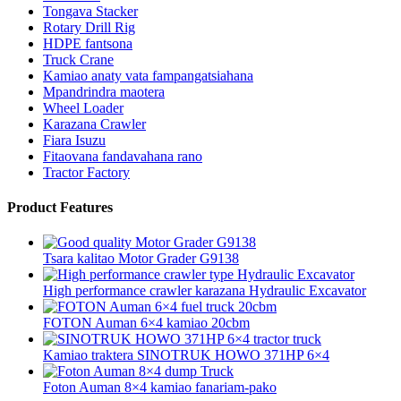
Tongava Stacker
Rotary Drill Rig
HDPE fantsona
Truck Crane
Kamiao anaty vata fampangatsiahana
Mpandrindra maotera
Wheel Loader
Karazana Crawler
Fiara Isuzu
Fitaovana fandavahana rano
Tractor Factory
Product Features
Tsara kalitao Motor Grader G9138
High performance crawler karazana Hydraulic Excavator
FOTON Auman 6×4 kamiao 20cbm
Kamiao traktera SINOTRUK HOWO 371HP 6×4
Foton Auman 8×4 kamiao fanariam-pako