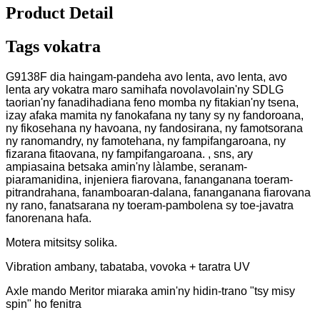
Product Detail
Tags vokatra
G9138F dia haingam-pandeha avo lenta, avo lenta, avo
lenta ary vokatra maro samihafa novolavolain'ny SDLG
taorian'ny fanadihadiana feno momba ny fitakian'ny tsena,
izay afaka mamita ny fanokafana ny tany sy ny fandoroana,
ny fikosehana ny havoana, ny fandosirana, ny famotsorana
ny ranomandry, ny famotehana, ny fampifangaroana, ny
fizarana fitaovana, ny fampifangaroana. , sns, ary
ampiasaina betsaka amin'ny làlambe, seranam-
piaramanidina, injeniera fiarovana, fananganana toeram-
pitrandrahana, fanamboaran-dalana, fananganana fiarovana
ny rano, fanatsarana ny toeram-pambolena sy toe-javatra
fanorenana hafa.
Motera mitsitsy solika.
Vibration ambany, tabataba, vovoka + taratra UV
Axle mando Meritor miaraka amin'ny hidin-trano "tsy misy
spin" ho fenitra