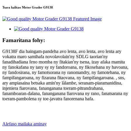
Tsara kalitao Motor Grader G9138
Famaritana fohy:
G9138F dia haingam-pandeha avo lenta, avo lenta, avo lenta ary
vokatra maro samihafa novolavolain'ny SDLG taorian'ny
fanadihadiana feno momba ny fitakian'ny tsena, izay afaka mamita
ny fanokafana ny tany sy ny fandoroana, ny fikosehana ny havoana,
ny fandosirana, ny famotsorana ny ranomandry, ny famotehana, ny
fampifangaroana, ny fizarana fitaovana, ny fampifangaroana. , sns,
ary ampiasaina betsaka amin'ny làlambe, seranam-piaramanidina,
injeniera fiarovana, fananganana toeram-pitrandrahana,
fanamboaran-dalana, fananganana fiarovana ny rano, fanatsarana ny
toeram-pambolena sy toe-javatra fanorenana hafa.
Alefaso mailaka aminay