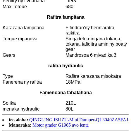
Fenitry ny fivoahana
Tier3
Max.Torque
680
Rafitra fampitana
Karazana fampitana
Fifindran'ny herin'aratra
raikitra
Torque mpanova
Singa telo-dingana tokana
tokana, tafiditra amin'ny boaty
gear
Gears
Mandrosoa 6 mivadika 3
rafitra hydraulic
Type
Rafitra karazana misokatra
Fanerena ny rafitra
18MPa
Famenoana fahafahana
Solika
210L
menaka hydraulic
80L
teo aloha:
QINGLING ISUZU-Mini Dumper-QL3040ZA5FAJ
Manaraka:
Motor grader G1965 avo lenta