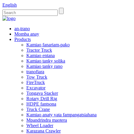
English
an-trano
Momba anay
Products
Kamiao fanariam-pako
Tractor Truck
Kamiao entana
Kamiao tanky solika
Kamiao tanky rano
tranofiara
Tow Truck
FireTruck
Excavator
Tongava Stacker
Rotary Drill Rig
HDPE fantsona
Truck Crane
Kamiao anaty vata fampangatsiahana
Mpandrindra maotera
Wheel Loader
Karazana Crawler