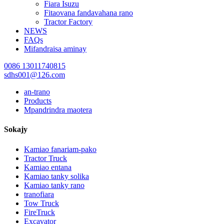
Fiara Isuzu
Fitaovana fandavahana rano
Tractor Factory
NEWS
FAQs
Mifandraisa aminay
0086 13011740815
sdhs001@126.com
an-trano
Products
Mpandrindra maotera
Sokajy
Kamiao fanariam-pako
Tractor Truck
Kamiao entana
Kamiao tanky solika
Kamiao tanky rano
tranofiara
Tow Truck
FireTruck
Excavator