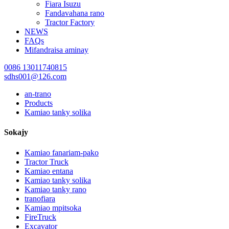
Fiara Isuzu
Fandavahana rano
Tractor Factory
NEWS
FAQs
Mifandraisa aminay
0086 13011740815
sdhs001@126.com
an-trano
Products
Kamiao tanky solika
Sokajy
Kamiao fanariam-pako
Tractor Truck
Kamiao entana
Kamiao tanky solika
Kamiao tanky rano
tranofiara
Kamiao mpitsoka
FireTruck
Excavator