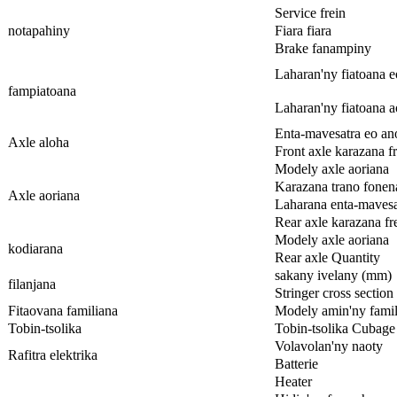
Service frein
notapahiny
Fiara fiara
Brake fanampiny
Laharan'ny fiatoana e
fampiatoana
Laharan'ny fiatoana a
Enta-mavesatra eo an
Axle aloha
Front axle karazana f
Modely axle aoriana
Karazana trano fonen
Axle aoriana
Laharana enta-mavesa
Rear axle karazana fr
Modely axle aoriana
kodiarana
Rear axle Quantity
sakany ivelany (mm)
filanjana
Stringer cross sectio
Fitaovana familiana
Modely amin'ny famil
Tobin-tsolika
Tobin-tsolika Cubage 
Volavolan'ny naoty
Rafitra elektrika
Batterie
Heater