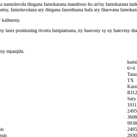
ia namolavola dingana famokarana mandroso ho an'ny famokarana tanky
antsy, famolavolana ary dingana fanodinana hafa ary fitaovana famokar
 kalitaony.
'ny laser positioning rivotra fampiatoana, ny haavony sy ny hateviny dia
'ny mpanjifa.
kami
6×4
Tana
TX
Kara
BJ1
Sary
1011
2495
3608
9938
is
2495
ssis
2930