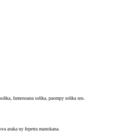
solika, famenoana solika, paompy solika sns.
aova araka ny fepetra manokana.