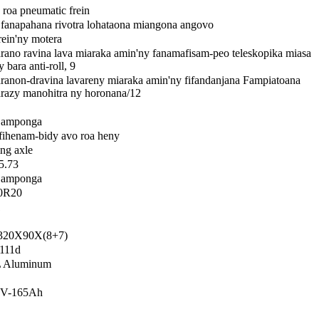
 roa pneumatic frein
n fanapahana rivotra lohataona miangona angovo
rein'ny motera
rano ravina lava miaraka amin'ny fanamafisam-peo teleskopika miasa
y bara anti-roll, 9
ranon-dravina lavareny miaraka amin'ny fifandanjana Fampiatoana
arazy manohitra ny horonana/12
n amponga
fihenam-bidy avo roa heny
ing axle
5.73
n amponga
0R20
1
320X90X(8+7)
111d
 Aluminum
2V-165Ah