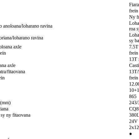
Fiara
frei
Ny f
Loha
o anoloana/loharano ravina
roa s
Loha
oriana/loharano ravina
sy b
oloana axle
7.5T
rein
frei
13T 
ana axle
Cast
tra/fitaovana
13T/
ein
frei
12.0
10+
865
n (mm)
243/
iana
CQ8
sy ny fitaovana
380L
24V
2x1
●