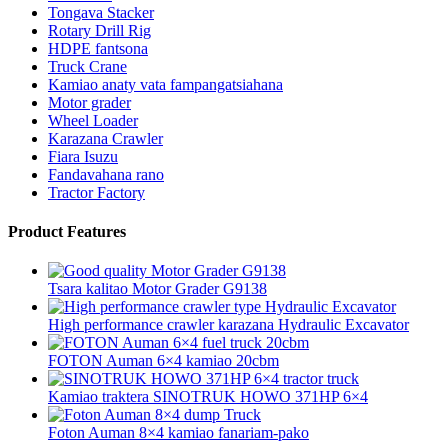
Tongava Stacker
Rotary Drill Rig
HDPE fantsona
Truck Crane
Kamiao anaty vata fampangatsiahana
Motor grader
Wheel Loader
Karazana Crawler
Fiara Isuzu
Fandavahana rano
Tractor Factory
Product Features
Tsara kalitao Motor Grader G9138
High performance crawler karazana Hydraulic Excavator
FOTON Auman 6×4 kamiao 20cbm
Kamiao traktera SINOTRUK HOWO 371HP 6×4
Foton Auman 8×4 kamiao fanariam-pako