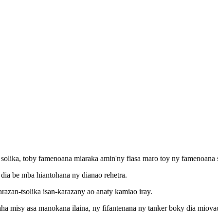
a solika, toby famenoana miaraka amin'ny fiasa maro toy ny famenoana 
dia be mba hiantohana ny dianao rehetra.
razan-tsolika isan-karazany ao anaty kamiao iray.
raha misy asa manokana ilaina, ny fifantenana ny tanker boky dia miov