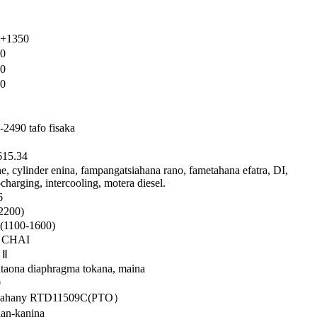
0+1350
0
0
0
2490 tafo fisaka
15.34
ne, cylinder enina, fampangatsiahana rano, fametahana efatra, DI,
charging, intercooling, motera diesel.
6
2200)
(1100-1600)
 CHAI
 Ⅱ
taona diaphragma tokana, maina
0
ahany RTD11509C(PTO
）
ian-kanina