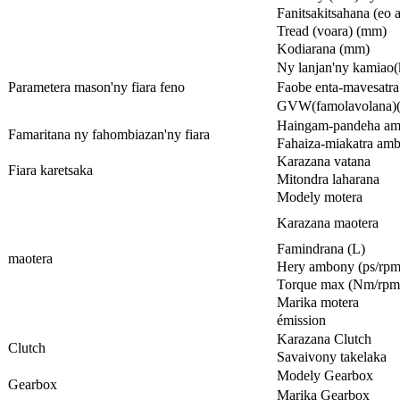
Fanitsakitsahana (eo
Tread (voara) (mm)
Kodiarana (mm)
Ny lanjan'ny kamiao
(
Parametera mason'ny fiara feno
Faobe enta-mavesatra
GVW(famolavolana)
Haingam-pandeha amb
Famaritana ny fahombiazan'ny fiara
Fahaiza-miakatra amb
Karazana vatana
Fiara karetsaka
Mitondra laharana
Modely motera
Karazana maotera
Famindrana (L)
maotera
Hery ambony (ps/rpm
Torque max (Nm/rpm
Marika motera
émission
Karazana Clutch
Clutch
Savaivony takelaka
Modely Gearbox
Gearbox
Marika Gearbox