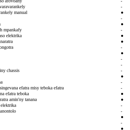
aso afovoany
-
varavarankely
-
rankely manual
●
-
a
●
ch mpankafy
-
so elektrika
●
naratra
●
ongotra
-
●
-
-
iny chassis
-
●
na
-
ingevana efatra misy teboka efatra
-
na efatra teboka
●
taratra amin'ny tanana
●
a elektrika
-
anontolo
-
●
-
●