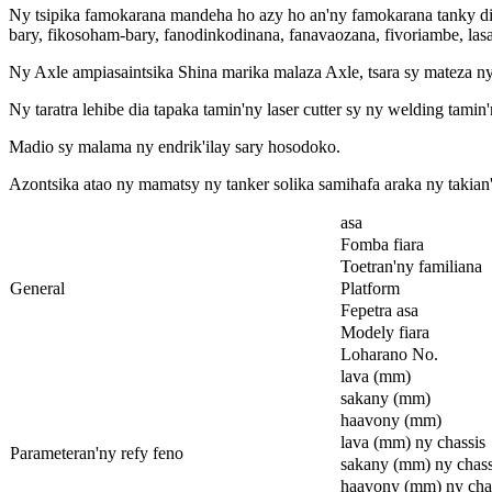
Ny tsipika famokarana mandeha ho azy ho an'ny famokarana tanky d
bary, fikosoham-bary, fanodinkodinana, fanavaozana, fivoriambe, las
Ny Axle ampiasaintsika Shina marika malaza Axle, tsara sy mateza ny
Ny taratra lehibe dia tapaka tamin'ny laser cutter sy ny welding tamin
Madio sy malama ny endrik'ilay sary hosodoko.
Azontsika atao ny mamatsy ny tanker solika samihafa araka ny takian
asa
Fomba fiara
Toetran'ny familiana
General
Platform
Fepetra asa
Modely fiara
Loharano No.
lava (mm)
sakany (mm)
haavony (mm)
lava (mm) ny chassis
Parameteran'ny refy feno
sakany (mm) ny chass
haavony (mm) ny cha