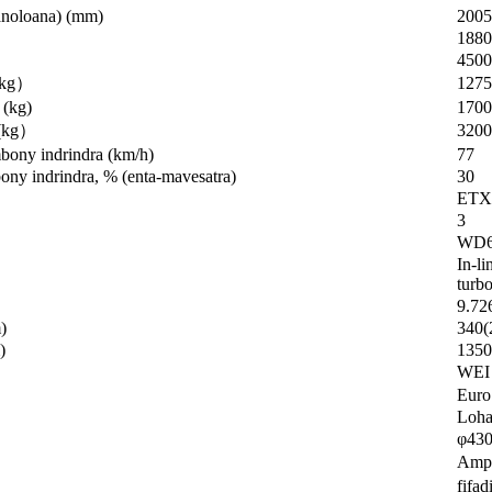
 anoloana) (mm)
2005
1880
450
kg
）
1275
 (kg)
1700
(
kg
）
3200
ony indrindra (km/h)
77
ony indrindra, % (enta-mavesatra)
30
ETX-
3
WD6
In-li
turbo
9.72
)
340(
)
1350
WEI
Euro
Loha
φ43
Amp
fifad