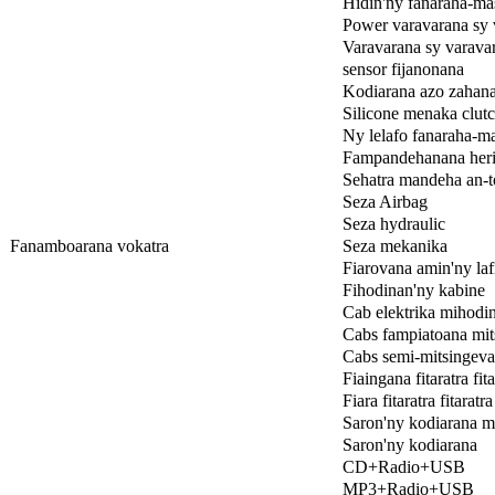
Hidin'ny fanaraha-m
Power varavarana sy 
Varavarana sy varava
sensor fijanonana
Kodiarana azo zahan
Silicone menaka clut
Ny lelafo fanaraha-ma
Fampandehanana heri
Sehatra mandeha an-t
Seza Airbag
Seza hydraulic
Fanamboarana vokatra
Seza mekanika
Fiarovana amin'ny laf
Fihodinan'ny kabine
Cab elektrika mihodi
Cabs fampiatoana mits
Cabs semi-mitsingeva
Fiaingana fitaratra fi
Fiara fitaratra fitaratr
Saron'ny kodiarana m
Saron'ny kodiarana
CD+Radio+USB
MP3+Radio+USB