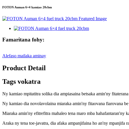
FOTON Auman 6×4 kamiao 20cbm
Famaritana fohy:
Alefaso mailaka aminay
Product Detail
Tags vokatra
Ny kamiao mpitatitra solika dia ampiasaina betsaka amin'ny fitateran
Ny kamiao dia novolavolaina miaraka amin'ny fitaovana fiarovana be 
Miaraka amin'ny efitrefitra mahaleo tena maro mba hahafantaran'ny ka
Araka ny tena toe-javatra, dia afaka ampanjifaina ho an'ny mpanjifa 