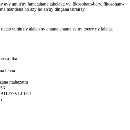
 avy amin'ny fametahana takelaka vy, fikosoham-bary, fikosoham-
ana mandeha ho azy ho an'ny dingana tsirairay.
 natao tamin'ny alalan'ny entana entana sy ny toetry ny lalana.
ao tsolika
na havia
zana mahazatra
253
 BJ1253VLPJE-1
5